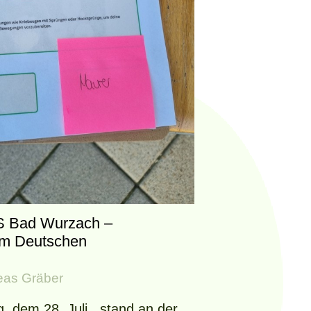
S Bad Wurzach –
um Deutschen
eas Gräber
, dem 28. Juli , stand an der