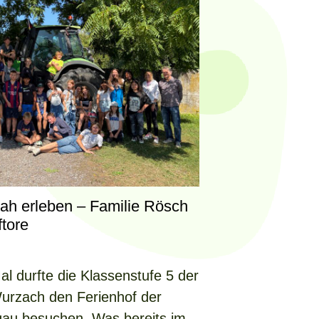
nah erleben – Familie Rösch
ftore
l durfte die Klassenstufe 5 der
urzach den Ferienhof der
gau besuchen. Was bereits im