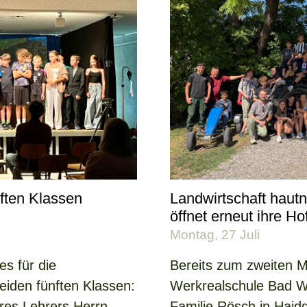
nften Klassen
Landwirtschaft haut
öffnet erneut ihre Ho
Montag, 27 Juli
es für die
Bereits zum zweiten Ma
eiden fünften Klassen:
Werkrealschule Bad W
hres Lehrers Herrn
Familie Rösch in Haid