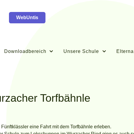
WebUntis
Downloadbereich
Unsere Schule
Elterna
rzacher Torfbähnle
Fünftklässler eine Fahrt mit dem Torfbähnle erleben.
r Schule zum Lokschuppen im Wurzacher Ried ging es auch sc