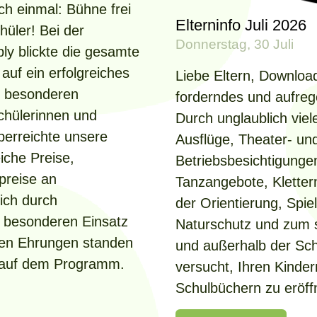
ch einmal: Bühne frei
Elterninfo Juli 2026
hüler! Bei der
Donnerstag, 30 Juli
ly blickte die gesamte
uf ein erfolgreiches
Liebe Eltern, Download
ie besonderen
forderndes und aufreg
Schülerinnen und
Durch unglaublich viele
berreichte unsere
Ausflüge, Theater- u
eiche Preise,
Betriebsbesichtigungen
preise an
Tanzangebote, Kletter
sich durch
der Orientierung, Spi
 besonderen Einsatz
Naturschutz und zum 
den Ehrungen standen
und außerhalb der Sch
 auf dem Programm.
versucht, Ihren Kinder
Schulbüchern zu eröff