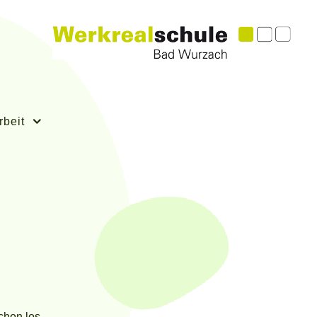
rbeit
hon los.